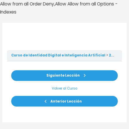
Allow from all
Order Deny,Allow Allow from all
Options -
Ir
Indexes
al
contenido
MAI
2.1. MARKETING ONLINE –
Video 1/2: Nicho.
MEN
Curso de Identidad Digital e Inteligencia Artificial
2.1. MARKETING ONLINE – video 1/2: Nicho.
Siguiente Lección
Volver al Curso
Anterior Lección