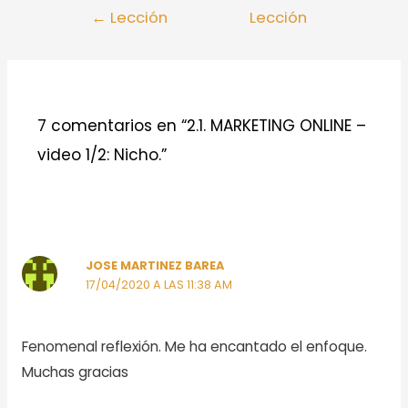
Navegación
←
Lección
Lección
de
anterior
siguiente
→
entradas
7 comentarios en “2.1. MARKETING ONLINE –
video 1/2: Nicho.”
JOSE MARTINEZ BAREA
17/04/2020 A LAS 11:38 AM
Fenomenal reflexión. Me ha encantado el enfoque.
Muchas gracias