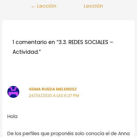
Navegación
←
Lección
Lección
de
anterior
siguiente
→
entradas
1 comentario en “3.3. REDES SOCIALES –
Actividad.”
GEMA RUEDA MELENDEZ
24/04/2020 A LAS 6:27 PM
Hola
De los perfiles que proponéis solo conocía el de Anna