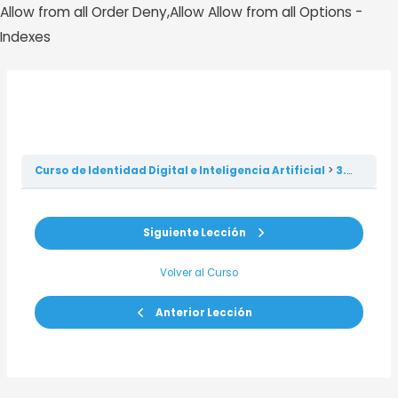
Allow from all
Order Deny,Allow Allow from all
Options -
Ir
Indexes
al
contenido
MAI
3.3. REDES SOCIALES –
Actividad.
MEN
Curso de Identidad Digital e Inteligencia Artificial
3.3. REDES SOCIALES – Actividad.
Siguiente Lección
Volver al Curso
Anterior Lección